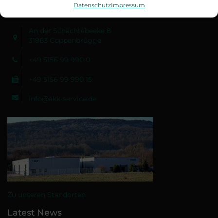
Plattenwärmetauschern/Plattenwärmeübertragern aller
Datenschutz
Impressum
Fabrikate spezialisiert hat.
An der Schachtebeeke 8
31863 Coppenbrügge
+49 5156 99 990 0
+49 5156 99 990 15
info@akk-service.de
Zu unseren Standorten
Latest News