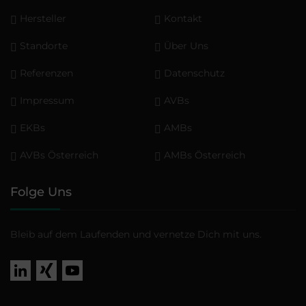
Hersteller
Kontakt
Standorte
Über Uns
Referenzen
Datenschutz
Impressum
AVBs
EKBs
AMBs
AVBs Österreich
AMBs Österreich
Folge Uns
Bleib auf dem Laufenden und vernetze Dich mit uns.