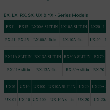
EX, LX, RX, SX, UX & YX - Series Models
EX11
EX15
LX00A SLIT-IN
LX10A SLIT-IN
LX20
LX2
EX-11
EX-15
LX-00A slit-in
LX-10A slit-in
LX-20
LX-
RX11A SLIT-IN
RX13A SLIT-IN
RX30A SLIT-IN
RX70
S
RX-11A slit-in
RX-13A slit-in
RX-30A slit-in
RX-70
S
UX01
UX10
UX100
UX10A SLIT-IN
UX20
UX20A SL
UX-01
UX-10
UX-100
UX-10A slit-in
UX-20
UX-20A sl