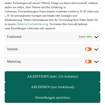
entwickeln wir mit Ihnen gemeinsam Ihr
andere Technologien auf unserer Website. Einige von ihnen sind essenziell, während
andere uns helfen, diese Website und Ihre Erfahrung zu
persönliches Konzept.
verbessern.
Personenbezogene Daten können verarbeitet werden (z. B. IP-Adressen),
z. B. für personalisierte Anzeigen und Inhalte oder Anzeigen- und
Inhaltsmessung.
Weitere Informationen über die Verwendung Ihrer Daten finden Sie
Datenschutzerklärung
in unserer
.
Sie können Ihre Auswahl jederzeit
UNSER TIPP
unter Einstellungen widerrufen oder anpassen.
Rufen Sie uns einfach an, wir sind immer und
sofort für Sie erreichbar. Sehr gerne
Funktional
Immer aktiv
besuchen wir Sie auch vor Ort in Ihrem
Betrieb.
Statistik
Marketing
AKZEPTIERN (inkl. US-Anbieter)
ABLEHNEN (nur funktional)
Die AKK Industrieservice & Handels GmbH ist ein
unabhängiges Service- und Handelsunternehmen, das sich
Einstellungen speichern
auf die Reparatur, Wartung und den Ersatzteilhandel von