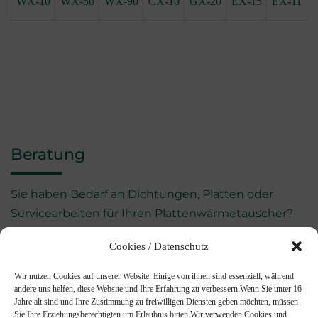
WX-10
WX-50
WX-90
CX-10
GX-20
EX-15
EX-11
Zur Unternehmenswebsite:
https://www.hisaka.co.jp/english/phe/index.html
Beratung
Sie haben Bedarf an Dichtungen, Platten oder
Servicearbeiten für Ihren Plattenwärmetauscher?
Cookies / Datenschutz
KONTAKTIEREN SIE UNS GERNE
Wir nutzen Cookies auf unserer Website. Einige von ihnen sind essenziell, während
Für geplante Neuanschaffungen oder die
andere uns helfen, diese Website und Ihre Erfahrung zu verbessern.
Wenn Sie unter 16
Jahre alt sind und Ihre Zustimmung zu freiwilligen Diensten geben möchten, müssen
Optimierung Ihres Plattenwärmetauschers
Sie Ihre Erziehungsberechtigten um Erlaubnis bitten.
Wir verwenden Cookies und