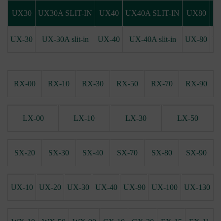
UX30
UX30A SLIT-IN
UX40
UX40A SLIT-IN
UX80
Y
UX-30
UX-30A slit-in
UX-40
UX-40A slit-in
UX-80
Y
RX-00
RX-10
RX-30
RX-50
RX-70
RX-90
LX-00
LX-10
LX-30
LX-50
SX-20
SX-30
SX-40
SX-70
SX-80
SX-90
UX-10
UX-20
UX-30
UX-40
UX-90
UX-100
UX-130