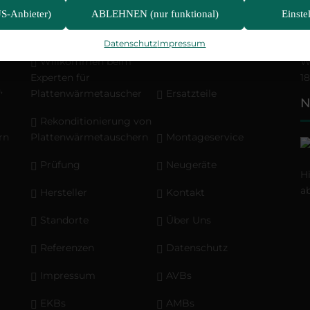
S-Anbieter)
ABLEHNEN (nur funktional)
Einste
Navigation
Ö
Datenschutz
Impressum
Willkommen beim
W
Experten für
18
,
Plattenwärmetauscher
Ersatzteile
N
Rekonditionierung von
rn
Plattenwärmetauschern
Montageservice
Prüfung
Neugeräte
H
a
Hersteller
Kontakt
Standorte
Über Uns
Referenzen
Datenschutz
Impressum
AVBs
EKBs
AMBs