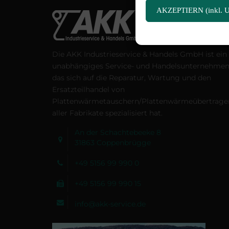
AKZEPTIERN (inkl. U
Die AKK Industrieservice & Handels GmbH ist ein
unabhängiges Service- und Handelsunternehmen
das sich auf die Reparatur, Wartung und den
Ersatzteilhandel von
Plattenwärmetauschern/Plattenwärmeübertrage
aller Fabrikate spezialisiert hat.
An der Schachtebeeke 8
31863 Coppenbrügge
+49 5156 99 990 0
+49 5156 99 990 15
info@akk-service.de