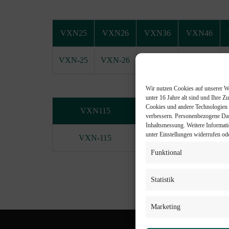
VXN25
VXN26
VXN36
VXN46
VXN-25
VXN-26
VXN-36
VXN-46
Wir nutzen Cookies auf unserer We
unter 16 Jahre alt sind und Ihre 
Cookies und andere Technologien a
VXN115
VXN140
verbessern.
Personenbezogene Date
Inhaltsmessung.
Weitere Informat
unter Einstellungen widerrufen od
VXN-115
VXN-140
Funktional
Statistik
Marketing