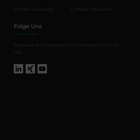
AVBs Österreich
AMBs Österreich
Folge Uns
Bleib auf dem Laufenden und vernetze Dich mit
uns.