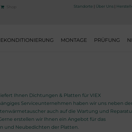
Standorte
|
Über Uns
|
Herstell
Shop
REKONDITIONIERUNG
MONTAGE
PRÜFUNG
N
WARENEINGANGSKONTROLLE
LIEFERPROGRAMM
WARTUNGSVERTRÄGE
ROHRLEITUNGEN
ERSATZDICHTUNGEN
CHEMISCHE
WERKZEUGE
WÄRMETAUSCHER
LIEFERPROGRAMM
PLATTENREINIGUNG
DICHTUNGSWERKSTOFFE
ERSATZPLATTEN
GETEILTE MONTAGEMUTTER
TANKS
FUNKTIONSWEISE
ERATOR
FARBEINDRINGPRÜFUNG
PLATTENWERKSTOFFE
FRISCHWASSERGENERATOR
iefert Ihnen Dichtungen & Platten für VIEX
CIP – CLEANING IN PLACE
bhängiges Serviceunternehmen haben wir uns neben d
PAKETE
REGUMMIERUNG
attenwärmetauscher auch auf die Wartung und Reparatur
INE-
ENDKONTROLLE UND
Gerne erstellen wir Ihnen ein Angebot für das
VERSAND
en und Neubedichten der Platten.