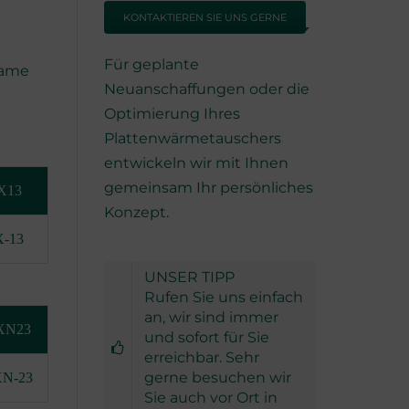
KONTAKTIEREN SIE UNS GERNE
ROHRBÜNDELWÄRMETAUSCHER
Für geplante
Name
BERATUNG
Neuanschaffungen oder die
Optimierung Ihres
Plattenwärmetauschers
entwickeln wir mit Ihnen
gemeinsam Ihr persönliches
X13
Konzept.
-13
UNSER TIPP
Rufen Sie uns einfach
an, wir sind immer
XN23
und sofort für Sie
erreichbar. Sehr
gerne besuchen wir
N-23
Sie auch vor Ort in