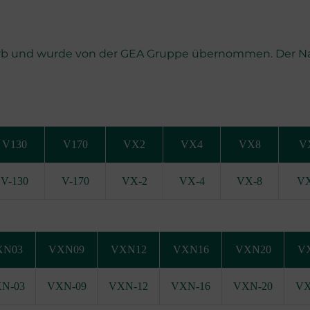
ELEKTROPOLIERARBEITEN
REINIGUNG COMPABLOC
icarb und wurde von der GEA Gruppe übernommen. Der 
VERSTÄRKUNG DER
PLATTENAUFHÄNGUNG
V130
V170
VX2
VX4
VX8
V
V-130
V-170
VX-2
VX-4
VX-8
VX
XN03
VXN09
VXN12
VXN16
VXN20
V
N-03
VXN-09
VXN-12
VXN-16
VXN-20
VX