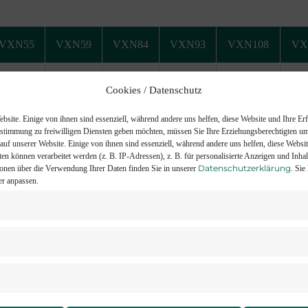
VXN55
VXN59
VXN84
VXN93
VXN108
VX
VXN-55
VXN-59
VXN-84
VXN-93
VXN-108
VX
Cookies / Datenschutz
bsite. Einige von ihnen sind essenziell, während andere uns helfen, diese Website und Ihre Er
Zustimmung zu freiwilligen Diensten geben möchten, müssen Sie Ihre Erziehungsberechtigten um 
uf unserer Website. Einige von ihnen sind essenziell, während andere uns helfen, diese Websi
VXN145
VXN175
VXN185
n können verarbeitet werden (z. B. IP-Adressen), z. B. für personalisierte Anzeigen und Inha
Datenschutzerklärung
ionen über die Verwendung Ihrer Daten finden Sie in unserer
.
Sie
er anpassen.
VXN-145
VXN-175
VXN-185