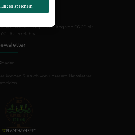
llungen speichern
ffnungszeiten
ir sind von Montag bis Freitag von 06.00 bis
.00 Uhr erreichbar.
ewsletter
ier können Sie sich von unserem Newsletter
bmelden