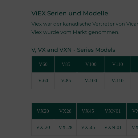
ViEX Serien und Modelle
Viex war der kanadische Vertreter von V
Viex wurde vom Markt genommen.
V, VX and VXN - Series Models
V60
V85
V100
V110
V-60
V-85
V-100
V-110
VX20
VX28
VX45
VXN01
V
VX-20
VX-28
VX-45
VXN-01
VX