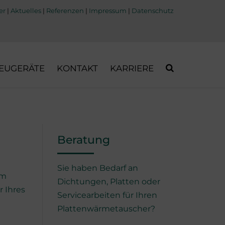
er
|
Aktuelles
|
Referenzen
|
Impressum
|
Datenschutz
EUGERÄTE
KONTAKT
KARRIERE
GEDICHTETE
PLATTENWÄRMETAUSCHER
GELÖTETE
Beratung
PLATTENWÄRMETAUSCHER
GESCHWEISSTE
Sie haben Bedarf an
PLATTENWÄRMETAUSCHER
em
Dichtungen, Platten oder
 Ihres
Servicearbeiten für Ihren
VOLLVERSCHWEISSTE
PLATTENWÄRMETAUSCHER
Plattenwärmetauscher?
(COMPABLOC)