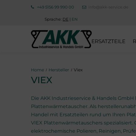
+49 5156 99 990 00
info@akk-service.de
Sprache:
DE
|
EN
ERSATZTEILE
ERSATZDICHTUNGEN
Home
Hersteller
Viex
ERSATZPLATTEN
VIEX
ERSATZTEILE
FRISCHWASSERGEN
Die AKK Industrieservice & Handels GmbH l
Plattenwärmetauscher. Als herstelleruna
AUSTAUSCHPLATTEN
Handel mit Ersatzteilen rund um Ihren Pl
FILTEREINSÄTZE (INL
VIEX Plattenwärmetauschers spezialisiert. 
STRAINER)
elektrochemische Polieren, Reinigen, Prüf