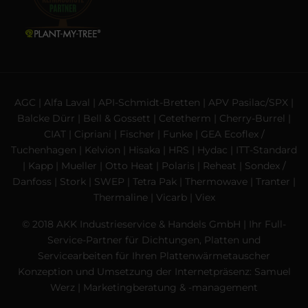
AGC
|
Alfa Laval
|
API-Schmidt-Bretten
|
APV Pasilac/SPX
|
Balcke Dürr
|
Bell & Gossett
|
Cetetherm
|
Cherry-Burrel
|
CIAT
|
Cipriani
|
Fischer
|
Funke
|
GEA Ecoflex /
Tuchenhagen
|
Kelvion
|
Hisaka
|
HRS
|
Hydac
|
ITT-Standard
|
Kapp
|
Mueller
|
Otto Heat
|
Polaris
|
Reheat
|
Sondex /
Danfoss
|
Stork
|
SWEP
|
Tetra Pak
|
Thermowave
|
Tranter
|
Thermaline
|
Vicarb
|
Viex
© 2018 AKK Industrieservice & Handels GmbH | Ihr Full-
Service-Partner für Dichtungen, Platten und
Servicearbeiten für Ihren Plattenwärmetauscher
Konzeption und Umsetzung der Internetpräsenz:
Samuel
Werz | Marketingberatung & -management